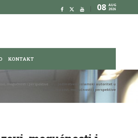
08
AUG
2026
O
KONTAKT
azovi, mogućnosti i perspektive
Jedinstveni islamski autoritet u
Evropi: izazovi, mogućnosti i perspektive