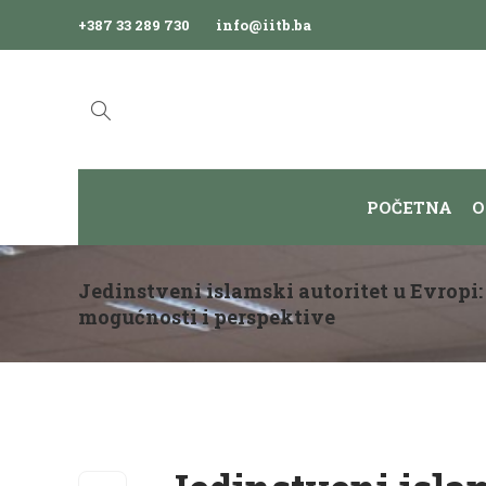
+387 33 289 730
info@iitb.ba
POČETNA
O
Jedinstveni islamski autoritet u Evropi:
mogućnosti i perspektive