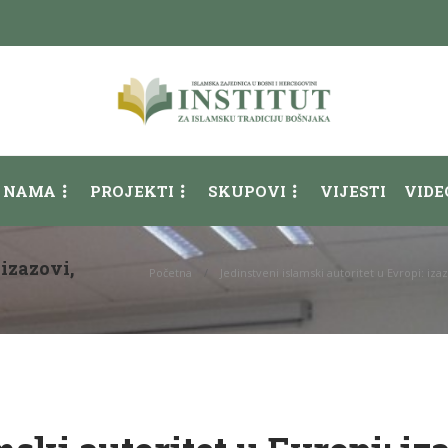
 NAMA
PROJEKTI
SKUPOVI
VIJESTI
VIDE
 izazovi,
Početna
Jedinstveni islamski autoritet u Evropi: iz