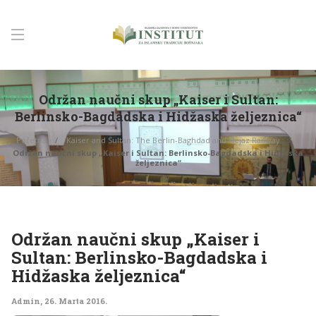
Održan naučni skup „Kaiser i Sultan:
Berlinsko-Bagdadska i Hidžaska željeznica“
Početna
Kaiser and Sultan: The Berlin-Baghdad and Hejaz Railway
Održan naučni skup „Kaiser i Sultan: Berlinsko-Bagdadska i Hidžaska
željeznica“
Održan naučni skup „Kaiser i
Sultan: Berlinsko-Bagdadska i
Hidžaska željeznica“
Admin
,
26. Marta 2016.