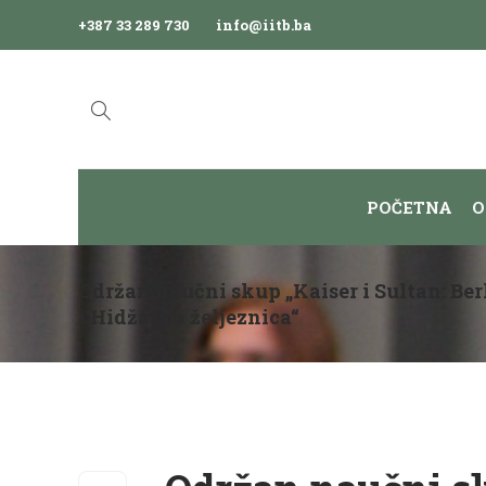
+387 33 289 730
info@iitb.ba
POČETNA
O
Održan naučni skup „Kaiser i Sultan: B
i Hidžaska željeznica“