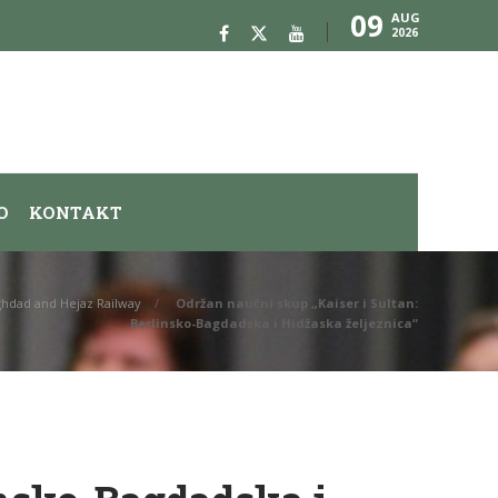
09
AUG
2026
O
KONTAKT
aghdad and Hejaz Railway
Održan naučni skup „Kaiser i Sultan:
Berlinsko-Bagdadska i Hidžaska željeznica“