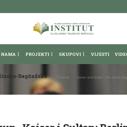
 NAMA
PROJEKTI
SKUPOVI
VIJESTI
VIDE
erlinsko-Bagdadska
Početna
Kaiser and Sultan: The Berlin-B