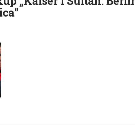
up „Kaiser i Sultan: Berl
ica“