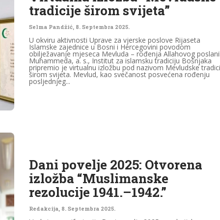
tradicije širom svijeta”
Selma Pandžić
,
8. Septembra 2025.
U okviru aktivnosti Uprave za vjerske poslove Rijaseta
Islamske zajednice u Bosni i Hercegovini povodom
obilježavanje mjeseca Mevluda – rođenja Allahovog poslani
Muhammeda, a. s., Institut za islamsku tradiciju Bošnjaka
pripremio je virtualnu izložbu pod nazivom Mevludske tradici
širom svijeta. Mevlud, kao svečanost posvećena rođenju
posljednjeg...
Dani povelje 2025: Otvorena
izložba “Muslimanske
rezolucije 1941.–1942.”
Redakcija
,
8. Septembra 2025.