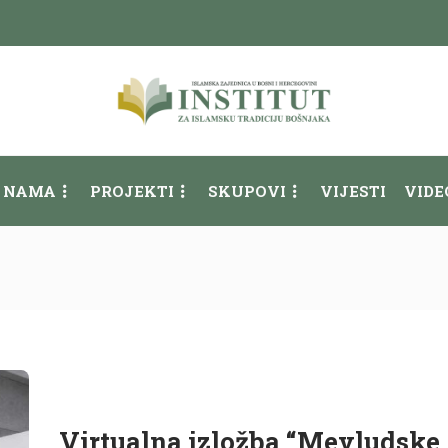
 NAMA
PROJEKTI
SKUPOVI
VIJESTI
VIDE
Virtualna izložba “Mevludske