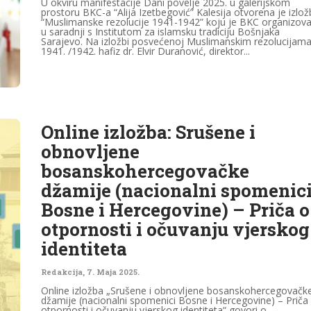
U okviru manifestacije Dani povelje 2025. u galerijskom
prostoru BKC-a “Alija Izetbegović” Kalesija otvorena je izlož
“Muslimanske rezolucije 1941-1942” koju je BKC organizov
u saradnji s Institutom za islamsku tradiciju Bošnjaka
Sarajevo. Na izložbi posvećenoj Muslimanskim rezolucijama
1941. /1942. hafiz dr. Elvir Duranović, direktor...
Online izložba: Srušene i
obnovljene
bosanskohercegovačke
džamije (nacionalni spomenic
Bosne i Hercegovine) – Priča o
otpornosti i očuvanju vjerskog
identiteta
Redakcija
,
7. Maja 2025.
Online izložba „Srušene i obnovljene bosanskohercegovačk
džamije (nacionalni spomenici Bosne i Hercegovine) – Priča
otpornosti i očuvanju vjerskog identiteta“ govori o