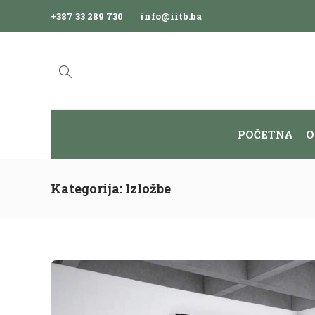
+387 33 289 730
info@iitb.ba
POČETNA
O
Kategorija:
Izložbe