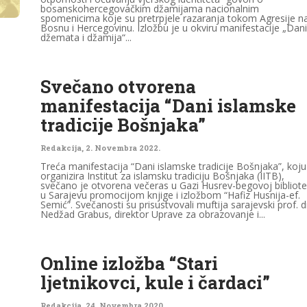
bosanskohercegovačkim džamijama nacionalnim
spomenicima koje su pretrpjele razaranja tokom Agresije n
Bosnu i Hercegovinu. Izložbu je u okviru manifestacije „Dani
džemata i džamija“...
Svečano otvorena
manifestacija “Dani islamske
tradicije Bošnjaka”
Redakcija
,
2. Novembra 2022.
Treća manifestacija “Dani islamske tradicije Bošnjaka”, koju
organizira Institut za islamsku tradiciju Bošnjaka (IITB),
svečano je otvorena večeras u Gazi Husrev-begovoj bibliote
u Sarajevu promocijom knjige i izložbom “Hafiz Husnija-ef.
Semić”. Svečanosti su prisustvovali muftija sarajevski prof. d
Nedžad Grabus, direktor Uprave za obrazovanje i...
Online izložba “Stari
ljetnikovci, kule i čardaci”
Redakcija
,
24. Novembra 2020.