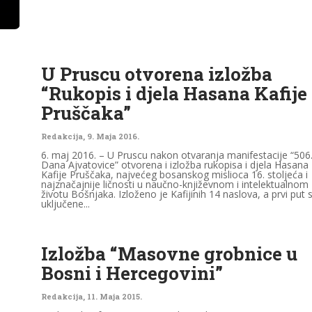
U Pruscu otvorena izložba
“Rukopis i djela Hasana Kafije
Pruščaka”
Redakcija
,
9. Maja 2016.
6. maj 2016. – U Pruscu nakon otvaranja manifestacije “506
Dana Ajvatovice” otvorena i izložba rukopisa i djela Hasana
Kafije Pruščaka, najvećeg bosanskog mislioca 16. stoljeća i
najznačajnije ličnosti u naučno-književnom i intelektualnom
životu Bošnjaka. Izloženo je Kafijinih 14 naslova, a prvi put 
uključene...
Izložba “Masovne grobnice u
Bosni i Hercegovini”
Redakcija
,
11. Maja 2015.