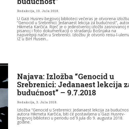
budućnost”
Redakcija
,
10. Jula 2018.
U Gazi Husrev-begovoj biblioteci večeras je otvorena izložb
“Genocid u Srebrenici: Jedanaest lekcija za budućnost”, auto
Hikmeta Karčića. Riječ je o jedinstvenoj izložbi zasnovanoj 
pisanoj i foto dokumentaciji o stradanju Bošnjaka na
najsvirepiji način u Srebrenici. Izložbu je otvorio reisu-l-ulem
IZ u BiH Husein...
Najava: Izložba “Genocid u
Srebrenici: Jedanaest lekcija z
budućnost” – 9.7.2018
Redakcija
,
3. Jula 2018.
Izložba “Genocid u Srebrenici: Jedanaest lekcija za budućnost
autora Hikmeta Karčića, biti će postavljena u Gazi Husrev-
begovoj biblioteci u periodu od 9.jula do 9. augusta 2018.
godine.