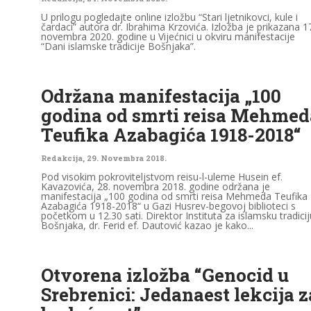
U prilogu pogledajte online izložbu “Stari ljetnikovci, kule i
čardaci” autora dr. Ibrahima Krzovića. Izložba je prikazana 1
novembra 2020. godine u Vijećnici u okviru manifestacije
“Dani islamske tradicije Bošnjaka”.
Održana manifestacija „100
godina od smrti reisa Mehmed
Teufika Azabagića 1918-2018“
Redakcija
,
29. Novembra 2018.
Pod visokim pokroviteljstvom reisu-l-uleme Husein ef.
Kavazovića, 28. novembra 2018. godine održana je
manifestacija „100 godina od smrti reisa Mehmeda Teufika
Azabagića 1918-2018“ u Gazi Husrev-begovoj biblioteci s
početkom u 12.30 sati. Direktor Instituta za islamsku tradicij
Bošnjaka, dr. Ferid ef. Dautović kazao je kako...
Otvorena izložba “Genocid u
Srebrenici: Jedanaest lekcija z