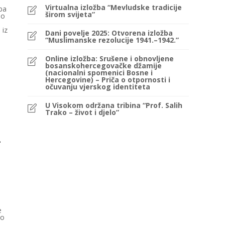
Virtualna izložba “Mevludske tradicije
ba
širom svijeta”
ao
 iz
Dani povelje 2025: Otvorena izložba
“Muslimanske rezolucije 1941.–1942.”
Online izložba: Srušene i obnovljene
bosanskohercegovačke džamije
(nacionalni spomenici Bosne i
Hercegovine) – Priča o otpornosti i
očuvanju vjerskog identiteta
U Visokom održana tribina “Prof. Salih
Trako – život i djelo”
i
e
 o