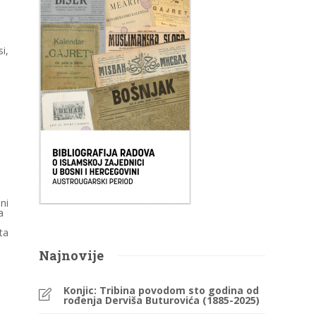
i,
ni
a
ta
Najnovije
Konjic: Tribina povodom sto godina od
rođenja Derviša Buturovića (1885-2025)