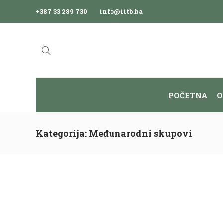
+387 33 289 730
info@iitb.ba
POČETNA
O
Kategorija:
Međunarodni skupovi