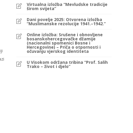
Virtualna izložba “Mevludske tradicije
širom svijeta”
Dani povelje 2025: Otvorena izložba
“Muslimanske rezolucije 1941.–1942.”
Online izložba: Srušene i obnovljene
bosanskohercegovačke džamije
(nacionalni spomenici Bosne i
Hercegovine) – Priča o otpornosti i
ji
očuvanju vjerskog identiteta
azi
U Visokom održana tribina “Prof. Salih
Trako – život i djelo”