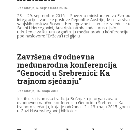
Redakcija
,
5. Septembra 2016.
28. – 29. septembar 2016. – Savezno ministarstvo za Evropu
integraciju i vanjske poslove Republike Austrije, Ministarstva
vanjskih poslova Bosne i Hercegovine i Islamske zajednice 
Bosni i Hercegovini, Austrijska ambasada i Austrijsko
udruženje za kulturu organizuju međunarodnu konferenciju
pod naslovom: “Država i religija u...
Završena dvodnevna
međunarodna konferencija
“Genocid u Srebrenici: Ka
trajnom sjećanju”
Redakcija
,
15. Maja 2015.
Institut za islamsku tradiciju Bošnjaka je organizovao
dvodnevnu naučnu konferenciju Genocid u Srebrenici: Ka
trajnom sjećanju, koja je održana 12. i 13. maja 2015. godi
u Gazi Husrev-begovoj biblioteci.