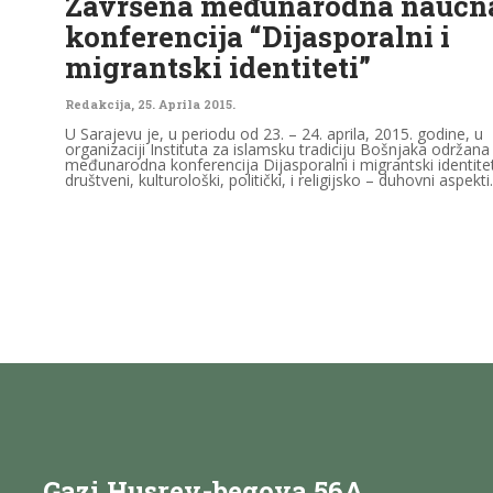
Završena međunarodna naučn
konferencija “Dijasporalni i
migrantski identiteti”
Redakcija
,
25. Aprila 2015.
U Sarajevu je, u periodu od 23. – 24. aprila, 2015. godine, u
organizaciji Instituta za islamsku tradiciju Bošnjaka održana
međunarodna konferencija Dijasporalni i migrantski identitet
društveni, kulturološki, politički, i religijsko – duhovni aspekti.
Gazi Husrev-begova 56A