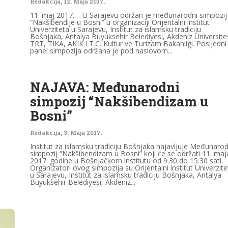
Redakcija
,
12. Maja 2017.
11. maj 2017. – U Sarajevu održan je međunarodni simpozij
“Nakšibendije u Bosni” u organizaciji Orijentalni institut
Univerziteta u Sarajevu, Institut za islamsku tradiciju
Bošnjaka, Antalya Buyuksehir Belediyesi, Akdeniz Universites
TRT, TIKA, AKIK i T.C. Kultur ve Turizam Bakanligi. Posljedni
panel simpozija održana je pod naslovom...
NAJAVA: Međunarodni
simpozij “Nakšibendizam u
Bosni”
Redakcija
,
3. Maja 2017.
Institut za islamsku tradiciju Bošnjaka najavljuje Međunarod
simpozij “Nakšibendizam u Bosni” koji će se održati 11. maj
2017. godine u Bošnjačkom institutu od 9.30 do 15.30 sati.
Organizatori ovog simpozija su Orijentalni institut Univerzite
u Sarajevu, Institut za islamsku tradiciju Bošnjaka, Antalya
Buyuksehir Belediyesi, Akdeniz...