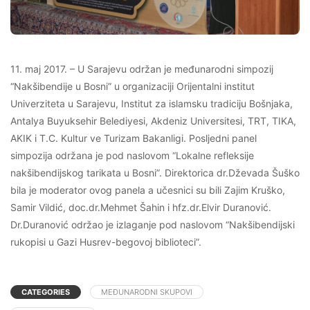
11. maj 2017. – U Sarajevu održan je međunarodni simpozij
“Nakšibendije u Bosni” u organizaciji Orijentalni institut
Univerziteta u Sarajevu, Institut za islamsku tradiciju Bošnjaka,
Antalya Buyuksehir Belediyesi, Akdeniz Universitesi, TRT, TIKA,
AKIK i T.C. Kultur ve Turizam Bakanligi. Posljedni panel
simpozija održana je pod naslovom “Lokalne refleksije
nakšibendijskog tarikata u Bosni”. Direktorica dr.Dževada Šuško
bila je moderator ovog panela a učesnici su bili Zajim Kruško,
Samir Vildić, doc.dr.Mehmet Šahin i hfz.dr.Elvir Duranović.
Dr.Duranović održao je izlaganje pod naslovom “Nakšibendijski
rukopisi u Gazi Husrev-begovoj biblioteci”.
CATEGORIES
MEĐUNARODNI SKUPOVI