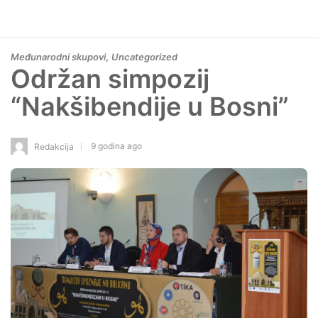
,
Međunarodni skupovi
Uncategorized
Održan simpozij
“Nakšibendije u Bosni”
9 godina ago
Redakcija