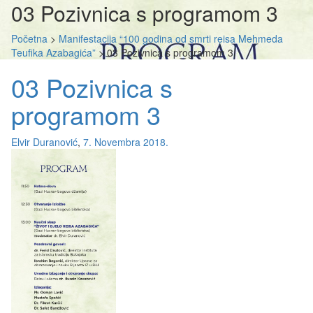
03 Pozivnica s programom 3
Početna
>
Manifestacija “100 godina od smrti reisa Mehmeda
Teufika Azabagića”
>
03 Pozivnica s programom 3
03 Pozivnica s
programom 3
Elvir Duranović
,
7. Novembra 2018.