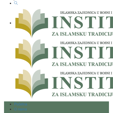
Početna
O nama