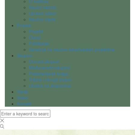
O Institutu
Naučni radnici
Upravni odbor
Naučno vijeće
Projekti
Projekti
Članci
Publikacije
Saradnja na naučno-istraživačkim projektima
Skupovi
Domaći skupovi
Međunarodni skupovi
Predstavljanje knjiga
Tribine i okrugli stolovi
Učešće na skupovima
Vijesti
Video
Kontakt