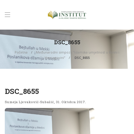
DSC_8655
Početna
Međunarodni simpozij “Islamska umjetnost u Bosni i
Hercegovini”
DSC_8655
DSC_8655
Sumeja Ljevaković-Subašić
,
31. Oktobra 2017.