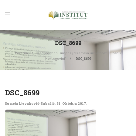
DSC_8699
Početna
Međunarodni simpozij “Islamska umjetnost u Bosni i
Hercegovini”
DSC_8699
DSC_8699
Sumeja Ljevaković-Subašić
,
31. Oktobra 2017.