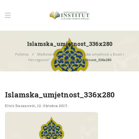
Islamska_umjetnost_336x280
Početna
Međunarodni simpozij “Islamska umjetnost u Bosni i
Hercegovini”
Islamska_umjetnost_336x280
Islamska_umjetnost_336x280
Elvir Duranović
,
12. Oktobra 2017.