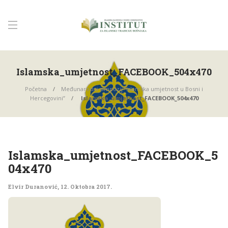
Islamska_umjetnost_FACEBOOK_504x470
Početna
Međunarodni simpozij “Islamska umjetnost u Bosni i
Hercegovini”
Islamska_umjetnost_FACEBOOK_504x470
Islamska_umjetnost_FACEBOOK_5
04x470
Elvir Duranović
,
12. Oktobra 2017.