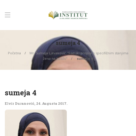
sumeja 4
Početna
Mr. Sumeja Ljevaković: “Fikhski propisi o specifičnim stanjima
žena na hadžu”
sumeja 4
sumeja 4
Elvir Duranović
,
24. Augusta 2017.