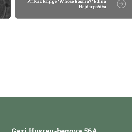
Prikaz knjige "Whose Bosnia?" Edina
Hajdarpašića
Gazi Husrev-begova 56A