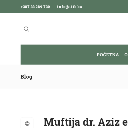
+387 33 289 730
info@iitb.ba
POČETNA
O
Blog
Muftija dr. Aziz 