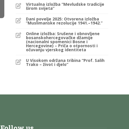
Virtualna izložba “Mevludske tradicije
širom svijeta”
Dani povelje 2025: Otvorena izložba
“Muslimanske rezolucije 1941.–1942.”
Online izložba: Srušene i obnovljene
bosanskohercegovačke džamije
(nacionalni spomenici Bosne i
Hercegovine) – Priča o otpornosti i
očuvanju vjerskog identiteta
U Visokom održana tribina “Prof. Salih
Trako – život i djelo”
Follow us