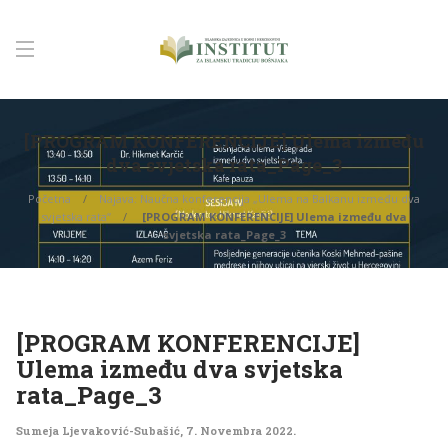
[PROGRAM KONFERENCIJE] Ulema između
dva svjetska rata_Page_3
Početna
Najava: Naučna konferencija „Ulema na Balkanu između dva
svjetska rata“
[PROGRAM KONFERENCIJE] Ulema između dva
svjetska rata_Page_3
[PROGRAM KONFERENCIJE]
Ulema između dva svjetska
rata_Page_3
Sumeja Ljevaković-Subašić
,
7. Novembra 2022.