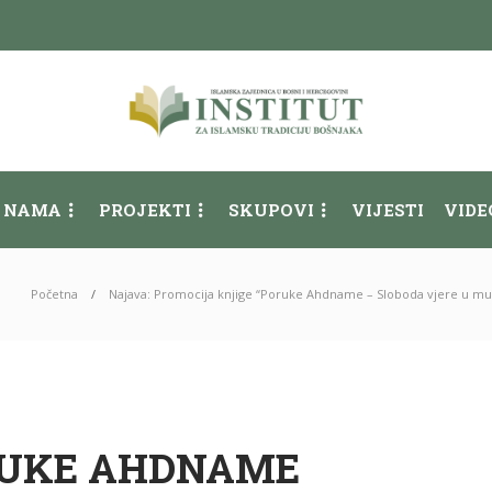
 NAMA
PROJEKTI
SKUPOVI
VIJESTI
VIDE
Početna
Najava: Promocija knjige “Poruke Ahdname – Sloboda vjere u multi
RUKE AHDNAME