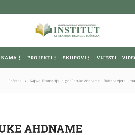
 NAMA
PROJEKTI
SKUPOVI
VIJESTI
VIDE
Početna
Najava: Promocija knjige “Poruke Ahdname – Sloboda vjere u multi
RUKE AHDNAME