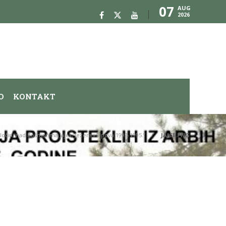
07
AUG
2026
O
KONTAKT
ločini nad Bošnjacima Jajca, Jezera i Šipova 1992-1995.”
JAJCE.PNG