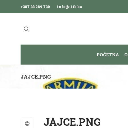
+387 33 289 730
info@iitb.ba
POČETNA
O
JAJCE.PNG
JAJCE.PNG