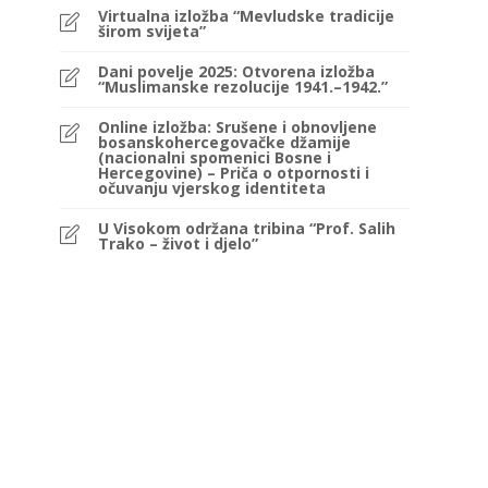
Virtualna izložba “Mevludske tradicije
širom svijeta”
Dani povelje 2025: Otvorena izložba
“Muslimanske rezolucije 1941.–1942.”
Online izložba: Srušene i obnovljene
bosanskohercegovačke džamije
(nacionalni spomenici Bosne i
Hercegovine) – Priča o otpornosti i
očuvanju vjerskog identiteta
U Visokom održana tribina “Prof. Salih
Trako – život i djelo”