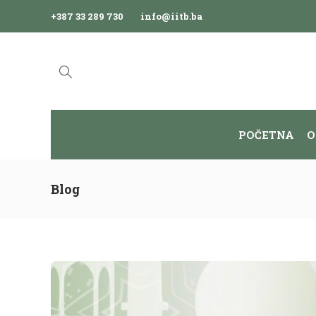
+387 33 289 730
info@iitb.ba
POČETNA
O
Blog