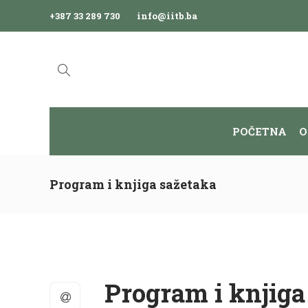
+387 33 289 730
info@iitb.ba
POČETNA
O
Program i knjiga sažetaka
Program i knjiga