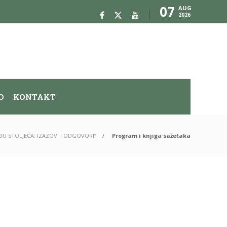
07
AUG
2026
O
KONTAKT
U STOLJEĆA: IZAZOVI I ODGOVORI”
Program i knjiga sažetaka