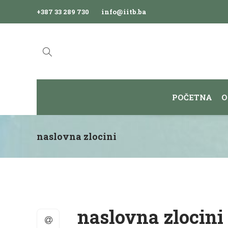
+387 33 289 730
info@iitb.ba
POČETNA
O
naslovna zlocini
naslovna zlocini