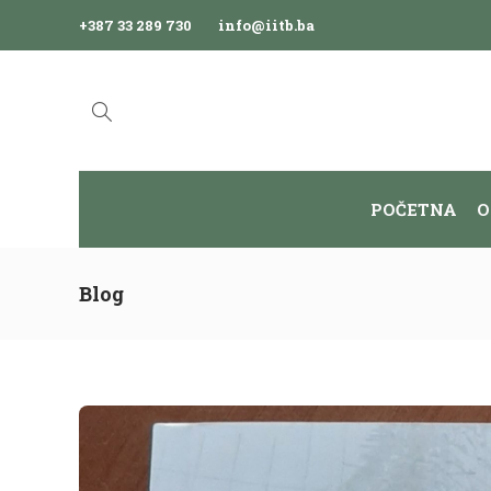
+387 33 289 730
info@iitb.ba
POČETNA
O
Blog