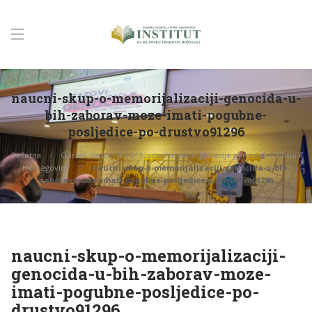
naucni-skup-o-memorijalizaciji-genocida-u-
bih-zaborav-moze-imati-pogubne-
posljedice-po-drustvo91296
Početna
Održan naučni skup: “Izazovi memorijalizacije genocida u Bosni i
Hercegovini”
naucni-skup-o-memorijalizaciji-genocida-u-bih-
zaborav-moze-imati-pogubne-posljedice-po-drustvo91296
naucni-skup-o-memorijalizaciji-
genocida-u-bih-zaborav-moze-
imati-pogubne-posljedice-po-
drustvo91296