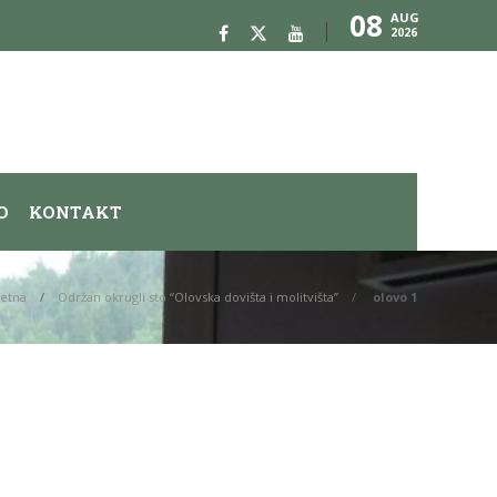
08
AUG
2026
O
KONTAKT
etna
Održan okrugli sto “Olovska dovišta i molitvišta”
olovo 1