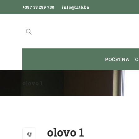
+387 33 289 730
info@iitb.ba
POČETNA
O
olovo 1
olovo 1