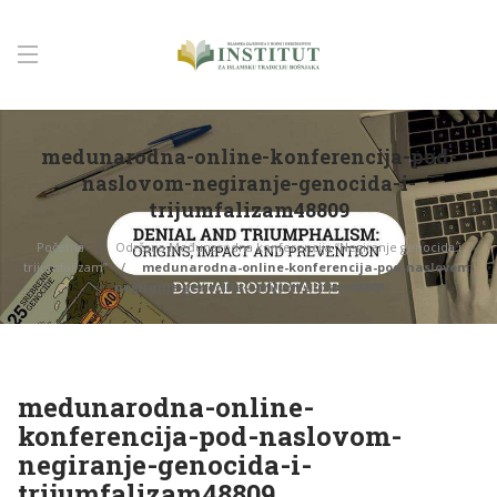
medunarodna-online-konferencija-pod-
naslovom-negiranje-genocida-i-
trijumfalizam48809
Početna
Održana Međunarodna konferencija “Negiranje genocida i
trijumfalizam”
medunarodna-online-konferencija-pod-naslovom-
negiranje-genocida-i-trijumfalizam48809
medunarodna-online-
konferencija-pod-naslovom-
negiranje-genocida-i-
trijumfalizam48809