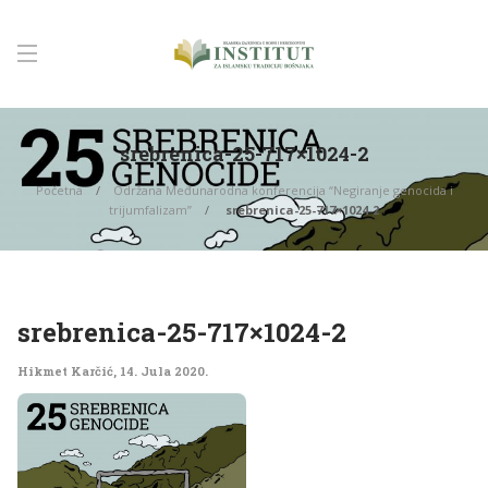
srebrenica-25-717×1024-2
Početna
Održana Međunarodna konferencija “Negiranje genocida i
trijumfalizam”
srebrenica-25-717×1024-2
srebrenica-25-717×1024-2
Hikmet Karčić
,
14. Jula 2020.