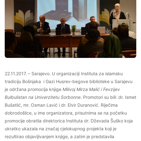
22.11.2017. – Sarajevo. U organizaciji Instituta za islamsku
tradiciju Bošnjaka i Gazi Husrev-begove biblioteke u Sarajevu
je održana promocija knjige
Milivoj Mirza Malić i Fevzijev
Bulbulistan na Univerzitetu Sorbonne
. Promotori su bili: dr. Ismet
Bušatlić, mr. Osman Lavić i dr. Elvir Duranović. Riječima
dobrodošlice, u ime organizatora, prisutnima se na početku
promocije obratila direktorica Instituta dr. Dževada Šuško koja
ukratko ukazala na značaj cjelokupnog projekta koji je
rezultirao objavljivanjem knjige, a zatim je predstavila