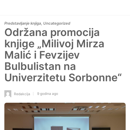
,
Predstavljanje knjiga
Uncategorized
Održana promocija
knjige „Milivoj Mirza
Malić i Fevzijev
Bulbulistan na
Univerzitetu Sorbonne“
9 godina ago
Redakcija