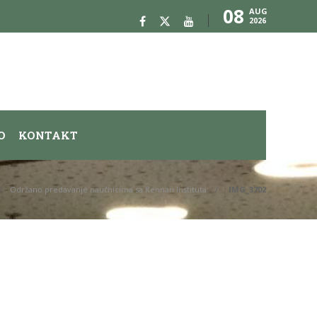
08
AUG
2026
O
KONTAKT
Održano predavanje naučnicima sa Kennan Instituta
IMG_3702