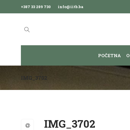
+387 33 289 730
info@iitb.ba
POČETNA
O
IMG_3702
IMG_3702