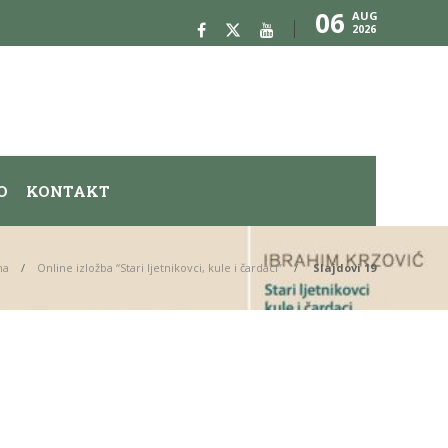
06
AUG
2026
O
KONTAKT
na
Online izložba “Stari ljetnikovci, kule i čardaci”
Slajdovi 19