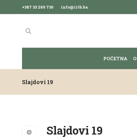
+387 33 289 730
info@iitb.ba
POČETNA
O
Slajdovi 19
Slajdovi 19