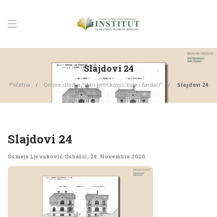
Slajdovi 24
Početna
Online izložba “Stari ljetnikovci, kule i čardaci”
Slajdovi 24
Slajdovi 24
Sumeja Ljevaković-Subašić
,
24. Novembra 2020.