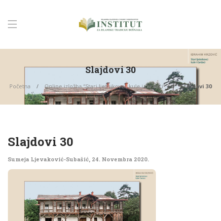
Slajdovi 30
Početna
Online izložba “Stari ljetnikovci, kule i čardaci”
Slajdovi 30
Slajdovi 30
Sumeja Ljevaković-Subašić
,
24. Novembra 2020.