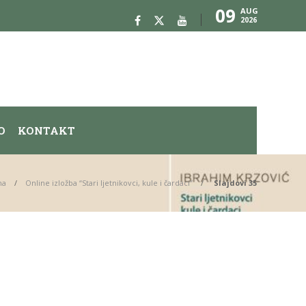
09
AUG
2026
O
KONTAKT
na
Online izložba “Stari ljetnikovci, kule i čardaci”
Slajdovi 35