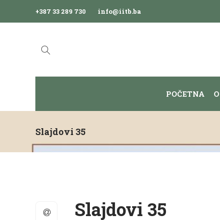
+387 33 289 730
info@iitb.ba
POČETNA
O
Slajdovi 35
Slajdovi 35