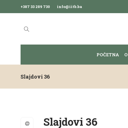
+387 33 289 730
info@iitb.ba
POČETNA
O
Slajdovi 36
Slajdovi 36