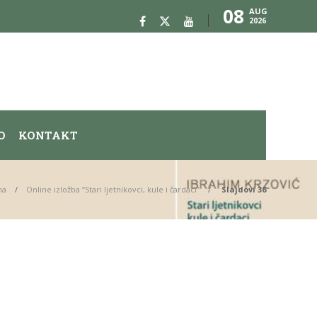
08
AUG
2026
O
KONTAKT
na
Online izložba “Stari ljetnikovci, kule i čardaci”
Slajdovi 36