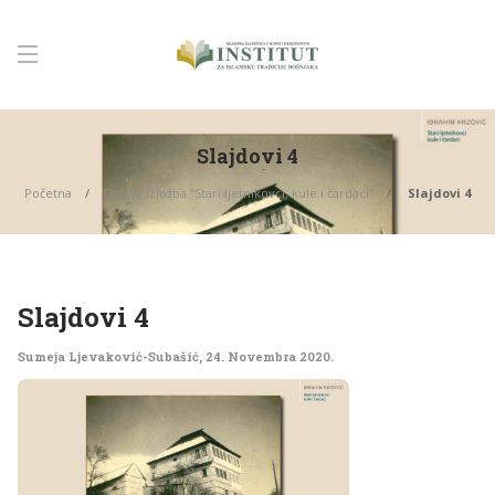
Slajdovi 4
Početna
Online izložba “Stari ljetnikovci, kule i čardaci”
Slajdovi 4
Slajdovi 4
Sumeja Ljevaković-Subašić
,
24. Novembra 2020.