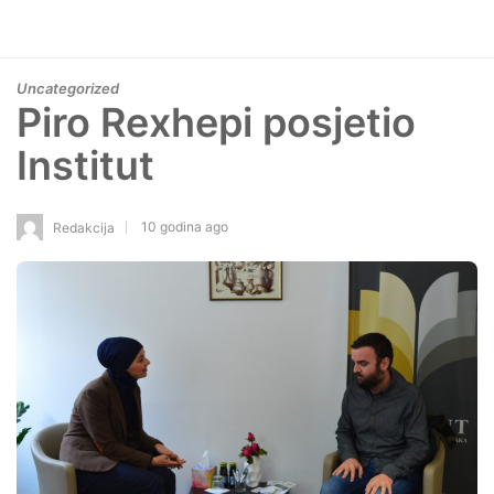
Uncategorized
Piro Rexhepi posjetio
Institut
10 godina ago
Redakcija