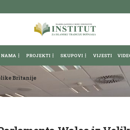
 NAMA
PROJEKTI
SKUPOVI
VIJESTI
VIDE
like Britanije
Početna
Posjeta delegata Parlamenta Wales iz Vel