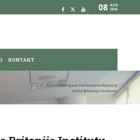
08
AUG
2026
O
KONTAKT
ike Britanije Institutu
Posjeta delegata Parlamenta Wales iz
Velike Britanije Institutu