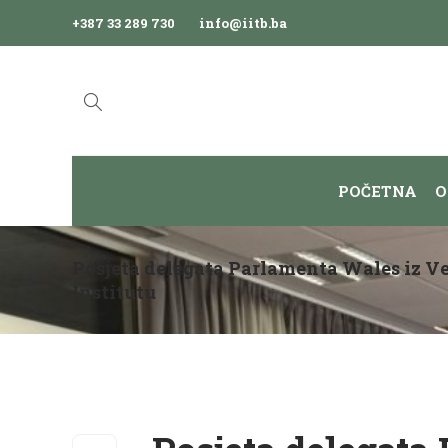
+387 33 289 730
info@iitb.ba
POČETNA
O
Posjeta delegata Parlamenta Wales iz Ve
Institutu