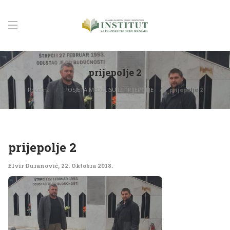
prijepolje 2
Početna
POSJETA MEDŽLISU IZ PRIJEPOLJE
prijepolje 2
prijepolje 2
Elvir Duranović
,
22. Oktobra 2018.