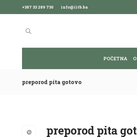
+387 33 289 730
info@iitb.ba
POČETNA
O
preporod pita gotovo
preporod pita go