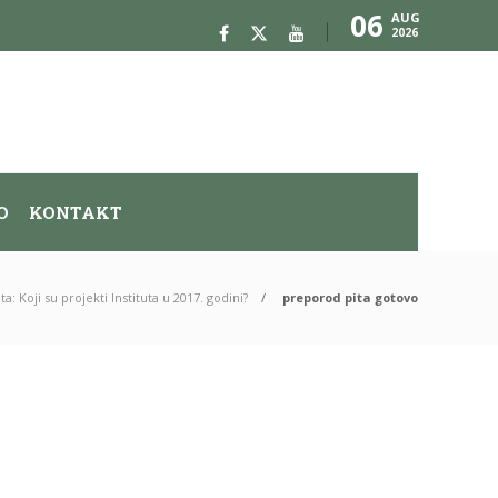
06
AUG
2026
O
KONTAKT
a: Koji su projekti Instituta u 2017. godini?
preporod pita gotovo