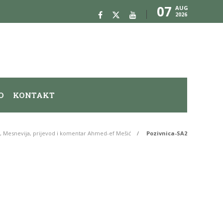
07
AUG
2026
O
KONTAKT
, Mesnevija, prijevod i komentar Ahmed-ef Mešić
Pozivnica-SA2