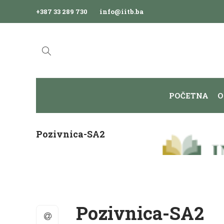
+387 33 289 730
info@iitb.ba
POČETNA
O
Pozivnica-SA2
Pozivnica-SA2