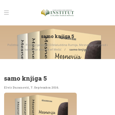
samo knjiga 5
Početna
Promocija knjige Dželaluddina Rumija, Mesnevija, prijevod i
komentar Ahmed-ef Mešić
samo knjiga 5
samo knjiga 5
Elvir Duranović
,
7. Septembra 2016.