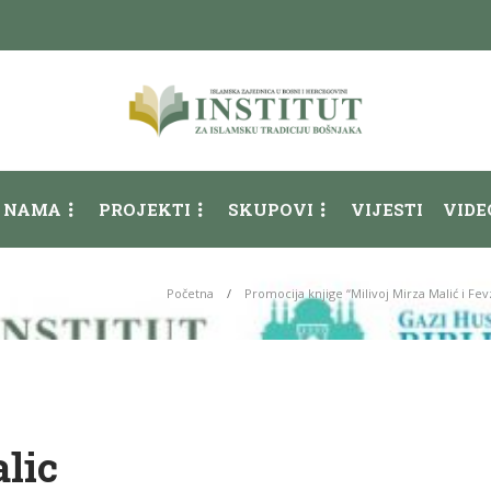
 NAMA
PROJEKTI
SKUPOVI
VIJESTI
VIDE
Početna
Promocija knjige “Milivoj Mirza Malić i Fe
lic