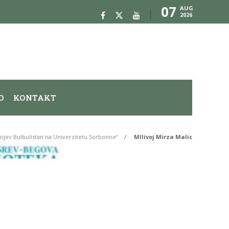
07
AUG
2026
O
KONTAKT
vzijev Bulbulistan na Univerzitetu Sorbonne”
MIlivoj Mirza Malic