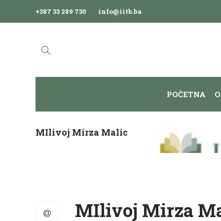
+387 33 289 730
info@iitb.ba
POČETNA
O
MIlivoj Mirza Malic
MIlivoj Mirza Ma