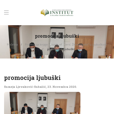
promocija ljubuški
Početna
Promocija knjige “Munib-ef. Cerić: Život i djelo” u Ljubuškom
promocija ljubuški
promocija ljubuški
Sumeja Ljevaković-Subašić
,
23. Novembra 2020.