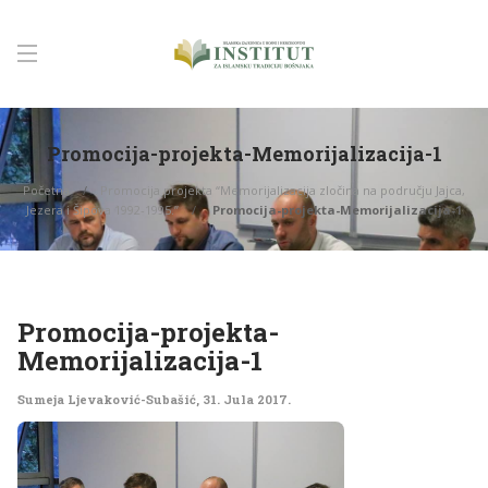
Promocija-projekta-Memorijalizacija-1
Početna
Promocija projekta “Memorijalizacija zločina na području Jajca,
Jezera i Šipova 1992-1995.”
Promocija-projekta-Memorijalizacija-1
Promocija-projekta-
Memorijalizacija-1
Sumeja Ljevaković-Subašić
,
31. Jula 2017.