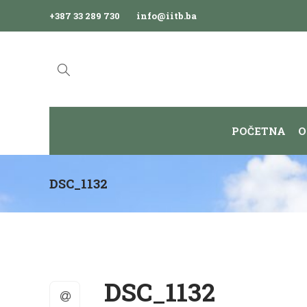
+387 33 289 730
info@iitb.ba
POČETNA
O
DSC_1132
DSC_1132