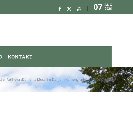
07
AUG
2026
O
KONTAKT
dicije: Fatihova džuma na Musalli u Donjem Kamengradu”
DSC_1132