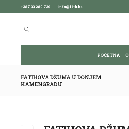
+387 33 289 730
info@iitb.ba
POČETNA
O
FATIHOVA DŽUMA U DONJEM
KAMENGRADU