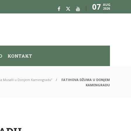
07
AUG
2026
O
KONTAKT
a na Musalli u Donjem Kamengradu”
FATIHOVA DŽUMA U DONJEM
KAMENGRADU