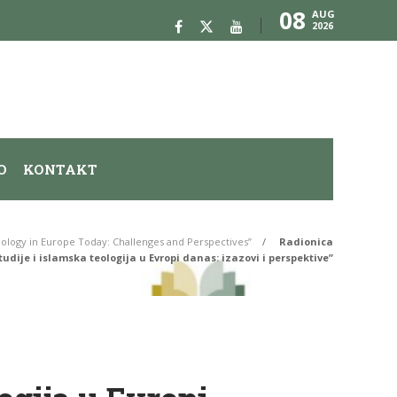
08
AUG
2026
O
KONTAKT
eology in Europe Today: Challenges and Perspectives”
Radionica
tudije i islamska teologija u Evropi danas: izazovi i perspektive”