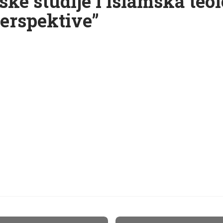
ke studije i islamska teol
perspektive”