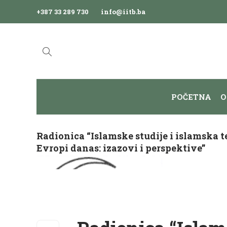
+387 33 289 730
info@iitb.ba
POČETNA
O
Radionica “Islamske studije i islamska t
Evropi danas: izazovi i perspektive”