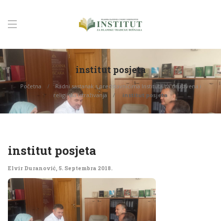
institut posjeta
Početna
Radni sastanak s predstavnicima Instituta za društvena i
religijska istraživanja
institut posjeta
institut posjeta
Elvir Duranović
,
5. Septembra 2018.