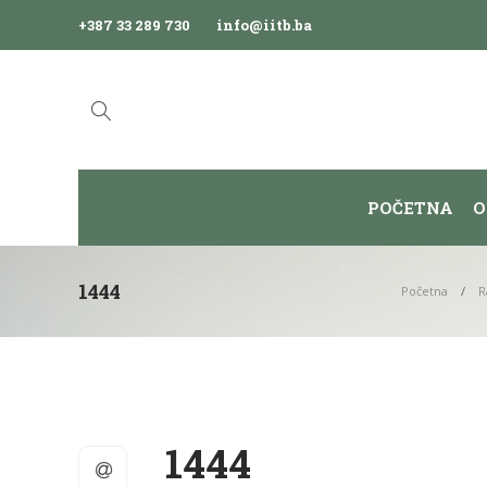
+387 33 289 730
info@iitb.ba
POČETNA
O
1444
Početna
R
1444