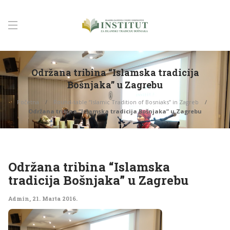
Održana tribina “Islamska tradicija
Bošnjaka” u Zagrebu
Početna
Round-table “Islamic Tradition of Bosniaks” in Zagreb
Održana tribina “Islamska tradicija Bošnjaka” u Zagrebu
Održana tribina “Islamska
tradicija Bošnjaka” u Zagrebu
Admin
,
21. Marta 2016.