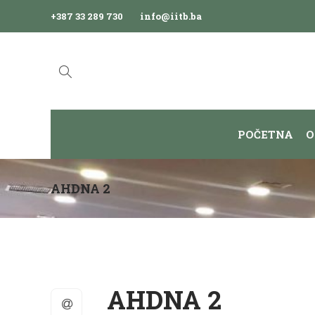
+387 33 289 730
info@iitb.ba
POČETNA
O
AHDNA 2
AHDNA 2