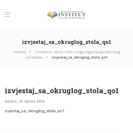
izvjestaj_sa_okruglog_stola_qo1
Početna
Tumačenje islama u BiH i uloga organizacija islamskog
određenja
izvjestaj_sa_okruglog_stola_qo1
izvjestaj_sa_okruglog_stola_qo1
Admin
,
14. Aprila 2016.
izvjestaj_sa_okruglog_stola_qo1